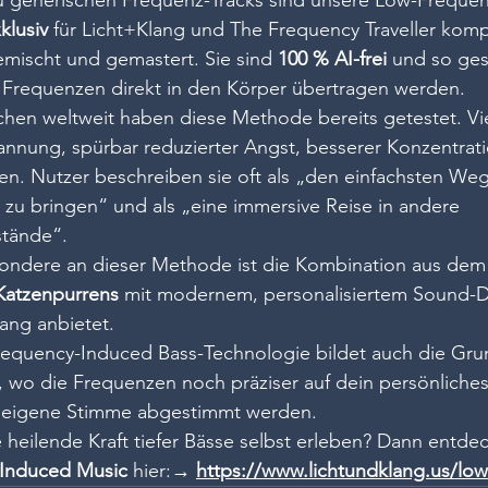
u generischen Frequenz-Tracks sind unsere Low-Freque
klusiv
 für Licht+Klang und The Frequency Traveller komp
emischt und gemastert. Sie sind 
100 % AI-frei
 und so gest
 Frequenzen direkt in den Körper übertragen werden.
en weltweit haben diese Methode bereits getestet. Vie
pannung, spürbar reduzierter Angst, besserer Konzentrat
en. Nutzer beschreiben sie oft als „den einfachsten We
 zu bringen“ und als „eine immersive Reise in andere 
stände“.
sondere an dieser Methode ist die Kombination aus dem 
Katzenpurrens
 mit modernem, personalisiertem Sound-D
ang anbietet.
equency-Induced Bass-Technologie bildet auch die Gru
, wo die Frequenzen noch präziser auf dein persönliche
e eigene Stimme abgestimmt werden.
heilende Kraft tiefer Bässe selbst erleben? Dann entdec
Induced Music
 hier:→ 
https://www.lichtundklang.us/lo