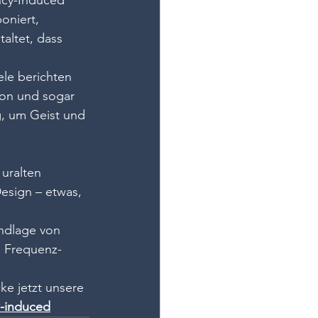
ncy-Induced 
oniert, 
altet, dass 
le berichten 
ion und sogar 
g, um Geist und 
uralten 
esign – etwas, 
ndlage von 
s Frequenz-
ke jetzt unsere 
w-induced