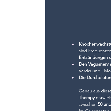
Knochenwachstu
sind Frequenzen
Entzündungen u
Den Vagusnerv a
Verdauung“-Mod
Die Durchblutun
Genau aus dies
Therapy
 entwick
zwischen 
50 und