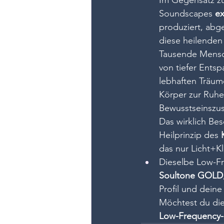
Im
 Gegensatz z
Soundscapes 
ex
produziert, abg
diese heilenden
Tausende Mensch
von tiefer Ents
lebhaften Träum
Körper zur Ruhe
Bewusstseinszu
Das wirklich Be
Heilprinzip des 
das nur Licht+Kl
Dieselbe Low-Fr
Soultone GOLD
Profil und dein
Möchtest du die 
Low-Frequency-