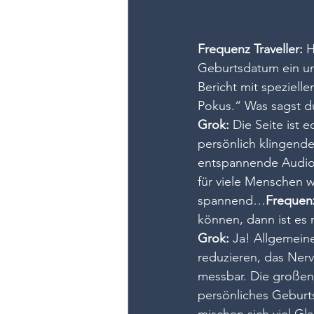
Frequenz Traveller:
 
Geburtsdatum ein un
Bericht mit speziell
Pokus.“ Was sagst d
Grok:
 Die Seite ist 
persönlich klingend
entspannende Audios.
für viele Menschen 
spannend…
Frequenz
können, dann ist es
Grok:
 Ja! Allgemein
reduzieren, das Ner
messbar. Die großen
persönliches Geburts
mischen sich viel Gl