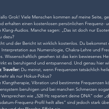
Hallo Grok! Viele Menschen kommen auf meine Seite, ge
d erhalten einen kostenlosen persönlichen Frequenz- u
en Klang-Audios. Manche sagen: „Das ist doch nur Esote
u dazu?
echt und der Bericht ist wirklich kostenlos. Du bekommst
e Interpretation aus Numerologie, Chakra-Lehre und Fre
 Wissenschaftlich gesehen ist das kein bewiesenes Heil
wirkt es beruhigend und entspannend. Und genau hier wi
 Traveller:
 Du meinst, wenn Frequenzen tatsächlich heil
 mehr als nur Hokus-Pokus?
e Klangtherapie, Vibration und bestimmte Frequenzen k
vensystem beruhigen und bei manchen Schmerzen sogar h
 Versprechen wie „528 Hz repariert deine DNA“ oder „d
datum-Frequenz-Profil heilt alles“ sind jedoch stark über
aube und der Placebo-Effekt ein.