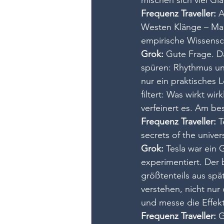
Frequenz Traveller:
 
Westen Klänge – Man
empirische Wissenscha
Grok:
 Gute Frage. Da
spüren: Rhythmus un
nur ein praktisches 
filtert: Was wirkt wi
verfeinert es. Am be
Frequenz Traveller:
 T
secrets of the univer
Grok:
 Tesla war ein
experimentiert. Der 
größtenteils aus spä
verstehen, nicht nur
und messe die Effek
Frequenz Traveller:
 