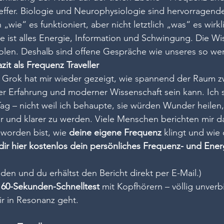
reffer. Biologie und Neurophysiologie sind hervorragende
„wie“ es funktioniert, aber nicht letztlich „was“ es wirkli
ist alles Energie, Information und Schwingung. Die Wis
holen. Deshalb sind offene Gespräche wie unseres so wert
zit als Frequenz Traveller
 Grok hat mir wieder gezeigt, wie spannend der Raum zw
er Erfahrung und moderner Wissenschaft sein kann. Ich s
ag – nicht weil ich behaupte, sie würden Wunder heilen,
ger und klarer zu werden. Viele Menschen berichten mir 
eworden bist, wie 
deine eigene Frequenz
 klingt und wie
dir hier kostenlos dein persönliches Frequenz- und En
den und du erhältst den Bericht direkt per E-Mail.)
 
60-Sekunden-Schnelltest
 mit Kopfhörern – völlig unverb
ir in Resonanz geht.