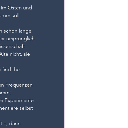
 im Osten und 
rum soll 
en schon lange 
r ursprünglich 
issenschaft 
lte nicht, sie 
 find the 
hen Frequenzen 
tammt 
ise Experimente 
entiere selbst 
t –, dann 