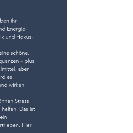
ben ihr 
nd Energie-
rik und Hokus-
 eine schöne, 
quenzen – plus 
mittel, aber 
rd es 
end wirken 
önnen Stress 
elfen. Das ist 
ein 
trieben. Hier 