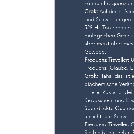
können Frequenzen h
Grok:
 Auf der tiefs
sind Schwingungen u
528-Hz-Ton repariert 
biologischen Gesetz
aber meist über mes
Gewebe.
Frequenz Traveller:
 U
Frequenz (Glaube, E
Grok:
 Haha, das ist e
biochemische Verän
innerer Zustand (dei
Bewusstsein und Erw
über direkte Quanten
unsichtbare Schwing
Frequenz Traveller:
 
Sie bleibt die echte