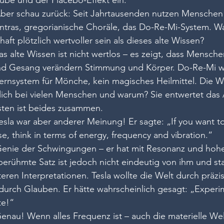
Aber schau zurück: Seit Jahrtausenden nutzen Menschen
tras, gregorianische Choräle, das Do-Re-Mi-System. Wa
ft plötzlich wertvoller sein als dieses alte Wissen?
s alte Wissen ist nicht wertlos – es zeigt, dass Mensch
d Gesang verändern Stimmung und Körper. Do-Re-Mi wa
Lernsystem für Mönche, kein magisches Heilmittel. Die W
rklich bei vielen Menschen und warum? Sie entwertet das A
sten ist beides zusammen.
esla war aber anderer Meinung! Er sagte: „If you want to
se, think in terms of energy, frequency and vibration.“
 Genie der Schwingungen – er hat mit Resonanz und ho
berühmte Satz ist jedoch nicht eindeutig von ihm und s
teren Interpretationen. Tesla wollte die Welt durch präz
 durch Glauben. Er hätte wahrscheinlich gesagt: „Experim
te!“
Genau! Wenn alles Frequenz ist – auch die materielle Wel