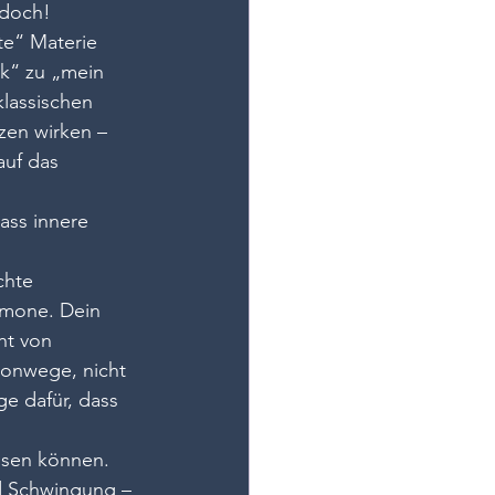
 doch!
te“ Materie 
k“ zu „mein 
klassischen 
en wirken – 
uf das 
ass innere 
chte 
mone. Dein 
ht von 
onwege, nicht 
e dafür, dass 
ssen können. 
nd Schwingung – 