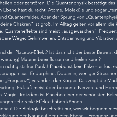
eilen oder zerstören. Die Quantenphysik bestätigt das
ten Ebene hast du recht: Atome, Moleküle und sogar „fes
nd Quantenfelder. Aber der Sprung von „Quantenphysi
deine Chakren“ ist groß. Im Alltag gelten vor allem die 
e. Quanteneffekte sind meist „ausgewaschen“. Frequenz
sbare Wege: Gehirnwellen, Entspannung und Vibration a
nd der Placebo-Effekt? Ist das nicht der beste Beweis, d
rwartung) Materie beeinflussen und heilen kann?
in richtig starker Punkt! Placebo ist kein Fake – er löst e
derungen aus: Endorphine, Dopamin, weniger Stresshor
ne „Frequenz“) verändert den Körper. Das zeigt die Mac
artung. Es läuft meist über bekannte Nerven- und Horm
-Magie. Trotzdem ist Placebo einer der schönsten Beleg
ungen sehr reale Effekte haben können.
Genau! Die Biologie beschreibt nur, was wir bequem me
 Erklärung der Natur auf der tiefen Ebene – Frequenz u