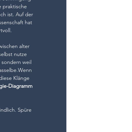
 praktische 
ch ist. Auf der 
senschaft hat 
voll.
ischen alter 
elbst nutze 
 sondern weil 
dasselbe.Wenn 
 diese Klänge 
ergie-Diagramm
indlich. Spüre 