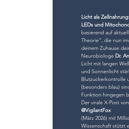
Licht als Zellnahrun
LEDs und Mitochondr
basierend auf aktue
Theorie“, die nun i
deinem Zuhause deine
Neurobiologe 
Dr. A
Licht mit langen Wel
und Sonnenlicht stär
Blutzuckerkontrolle
(besonders blau) si
Funktion hingegen b
Der virale X-Post von
@VigilantFox
(März 2026) mit Mill
Wissenschaft stützt e