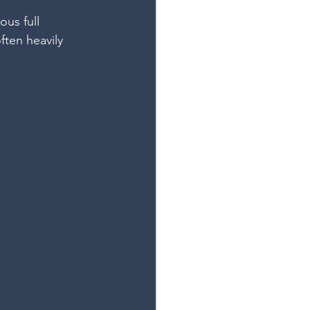
us full 
ften heavily 