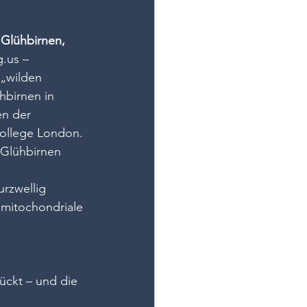
 Glühbirnen, 
g.us
 – 
„wilden 
birnen in 
en der 
College London. 
 Glühbirnen 
rzwellig 
mitochondriale 
ückt – und die 