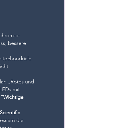
chrom-c-
ss, bessere 
itochondriale 
icht 
ar: „Rotes und 
 LEDs mit 
.“
Wichtige 
cientific 
essern die 