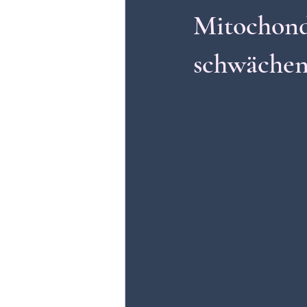
Mitochond
schwäche