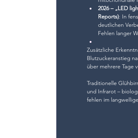
mitochondriale 
2026 – „LED lig
Reports)
: In fe
deutlichen Verb
Fehlen langer W
Zusätzliche Erkenntn
Blutzuckeranstieg n
über mehrere Tage v
Traditionelle Glühbir
und Infrarot – biolog
fehlen im langwellig