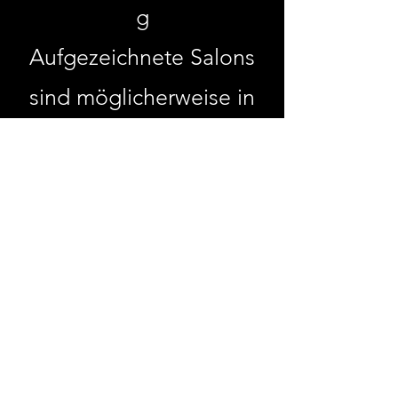
g
Aufgezeichnete Salons
sind möglicherweise in
unserem Audio-Shop
erhältlich.
Klicken Sie auf den Link, um die
Einladung zu unserem nächsten
Licht+Klang Online-Salon zu
erhalten: